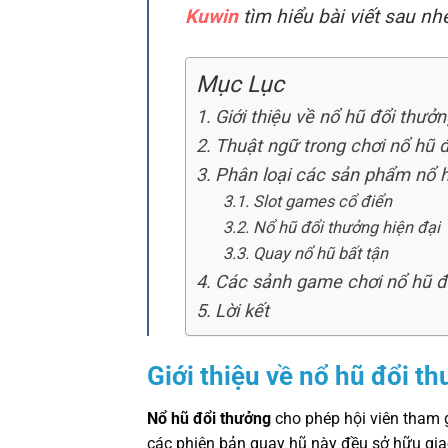
Kuwin
tìm hiểu bài viết sau nh
Mục Lục
Giới thiệu về nổ hũ đổi thưởn
Thuật ngữ trong chơi nổ hũ 
Phân loại các sản phẩm nổ h
Slot games cổ điển
Nổ hũ đổi thưởng hiện đại
Quay nổ hũ bất tận
Các sảnh game chơi nổ hũ đ
Lời kết
Giới thiệu về nổ hũ đổi t
Nổ hũ đổi thưởng
cho phép hội viên tham g
các phiên bản quay hũ này đều sở hữu gia