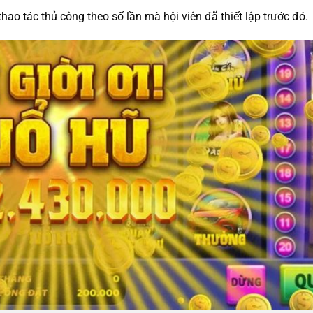
ao tác thủ công theo số lần mà hội viên đã thiết lập trước đó.