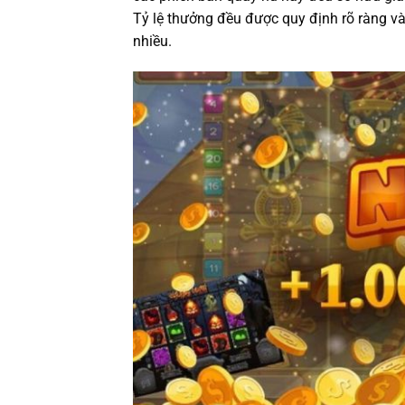
Tỷ lệ thưởng đều được quy định rõ ràng và
nhiều.