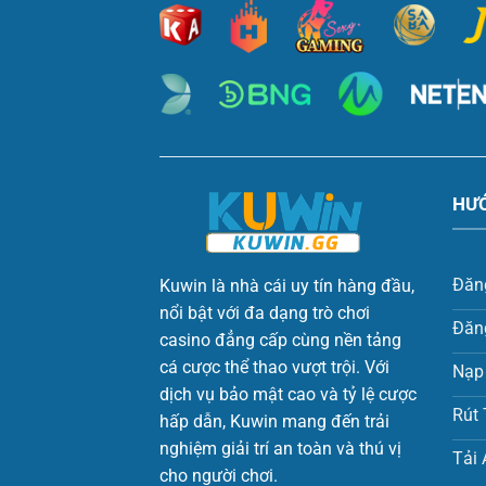
HƯ
Đăn
Kuwin
là nhà cái uy tín hàng đầu,
nổi bật với đa dạng trò chơi
Đăn
casino đẳng cấp cùng nền tảng
cá cược thể thao vượt trội. Với
Nạp
dịch vụ bảo mật cao và tỷ lệ cược
Rút 
hấp dẫn, Kuwin mang đến trải
nghiệm giải trí an toàn và thú vị
Tải
cho người chơi.