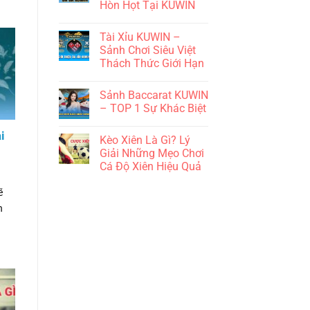
Hòn Họt Tại KUWIN
Tài Xỉu KUWIN –
Sảnh Chơi Siêu Việt
Thách Thức Giới Hạn
Sảnh Baccarat KUWIN
– TOP 1 Sự Khác Biệt
i
Kèo Xiên Là Gì? Lý
Giải Những Mẹo Chơi
Cá Độ Xiên Hiệu Quả
ẽ
h