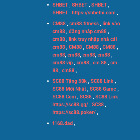
SHBET
,
SHBET
,
SHBET
,
SHBET
,
https://shbethi.com
,
CM88
,
cm88.fitness
,
link vào
cm88
,
đăng nhâp cm88
,
cm88
,
link truy nhập nhà cái
cm88
,
CM88
,
CM88
,
CM88
,
cm88
,
cm88
,
cm88
,
cm88
,
cm88 vip
,
cm88
,
cm 88
,
cm
88
,
cm88
,
SC88 Tặng 68k
,
SC88 Link
,
SC88 Mới Nhất
,
SC88 Game
,
SC88 Com
,
SC88
,
SC88 Link
,
https://sc88.gg/
,
SC88
,
https://sc88.poker/
,
f168.dad
,